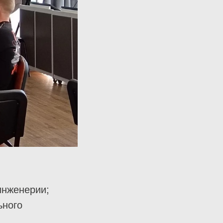
инженерии;
ьного