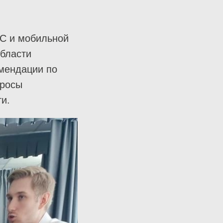
АС и мобильной
области
омендации по
просы
и.