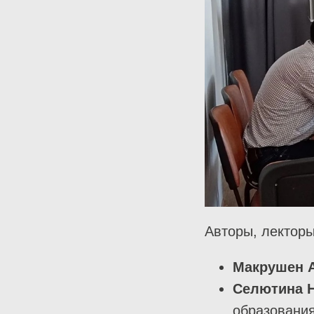
Авторы, лекторы
Макрушен А
Селютина Н
образования