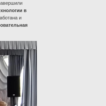
 завершили
хнологии в
аботана и
зовательная