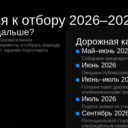
я к отбору 2026–20
 дальше?
Дорожная к
бразовательным
кументы и собрать команду.
Май–июнь 202
т заранее подготовить
Собираем предварите
Июнь 2026
Ожидаем публикацию
Июнь–июль 2
Готовим пакет докуме
опубликованными тр
Июль 2026
Подача заявки на уча
Сентябрь 202
Потенциальный старт
утверждённым прави