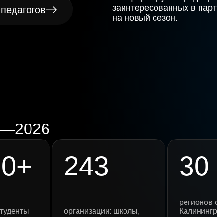
заинтересованных в парт
 педагогов
на новый сезон.
5—2026
50+
243
30
:
регионов 
студенты
организации: школы,
Калинингр