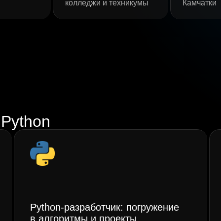
колледжи и техникумы
Камчатки
Python
/
Python-разработчик: погружение
в алгоритмы и проекты