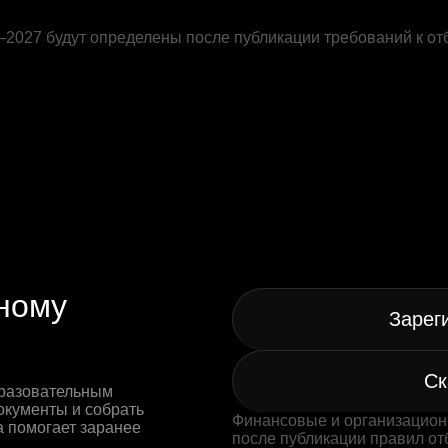
–2027 будут определены после публикации требований к от
жному
Зарег
Ск
бразовательным
окументы и собрать
Финансовые и организацион
а помогает заранее
после публикации правил от