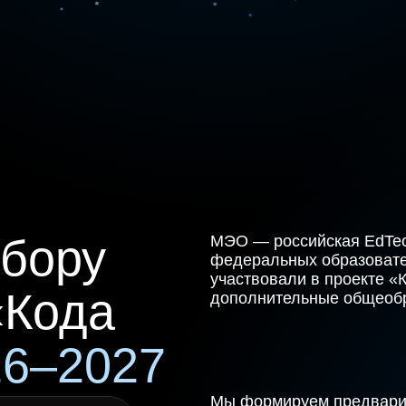
тбору
МЭО — российская EdTec
федеральных образовате
участвовали в проекте «
«Кода
дополнительные общеобр
26–2027
Мы формируем предварит