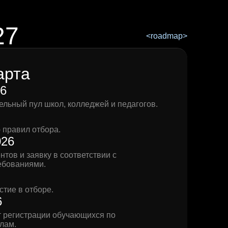
27
арта
6
льный пул школ, колледжей и педагогов.
 правил отбора.
026
нтов и заявку в соответствии с
ебованиями.
стие в отборе.
6
 регистрации обучающихся по
лам.