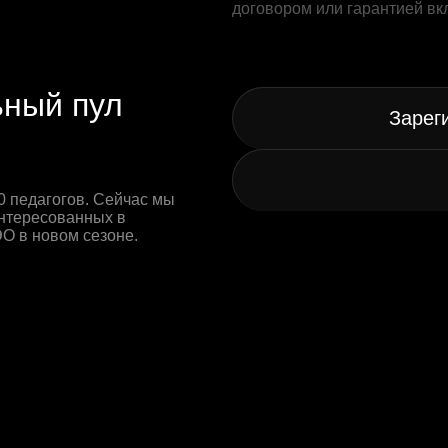
договором или гарантией вк
ьный пул
Зарег
 педагогов. Сейчас мы
нтересованных в
О в новом сезоне.