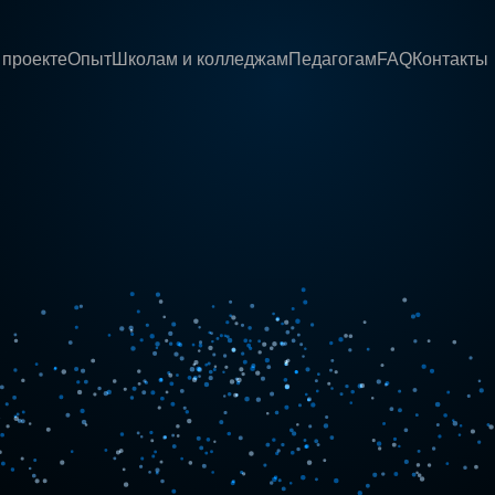
 проекте
Опыт
Школам и колледжам
Педагогам
FAQ
Контакты