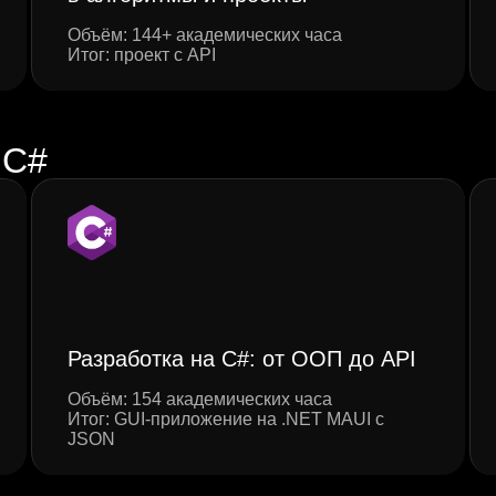
Объём: 144+ академических часа
Итог: проект с API
C#
/
Разработка на C#: от ООП до API
Объём: 154 академических часа
Итог: GUI-приложение на .NET MAUI с
JSON